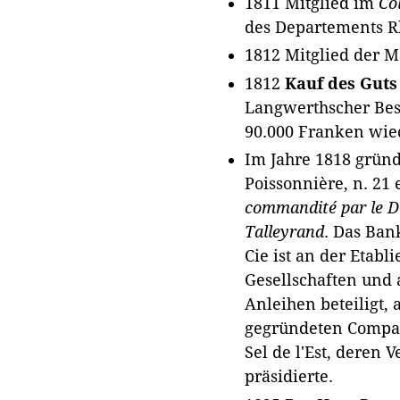
1811 Mitglied im
Co
des Departements R
1812 Mitglied der 
1812
Kauf
des Guts
Langwerthscher Besi
90.000 Franken wied
Im Jahre 1818 gründ
Poissonnière, n. 21
commandité par le D
Talleyrand
. Das Ban
Cie ist an der Etab
Gesellschaften und 
Anleihen beteiligt,
gegründeten Compag
Sel de l'Est, deren 
präsidierte.