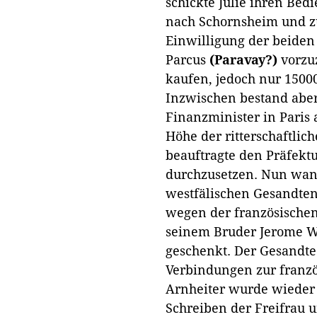
schickte Julie ihren Bed
nach Schornsheim und z
Einwilligung der beide
Parcus
(Paravay?)
vorzuz
kaufen, jedoch nur 15000
Inzwischen bestand aber
Finanzminister in Paris 
Höhe der ritterschaftli
beauftragte den Präfekt
durchzusetzen. Nun wand
westfälischen Gesandte
wegen der französischen
seinem Bruder Jerome We
geschenkt. Der Gesandte
Verbindungen zur franzö
Arnheiter wurde wieder
Schreiben der Freifrau