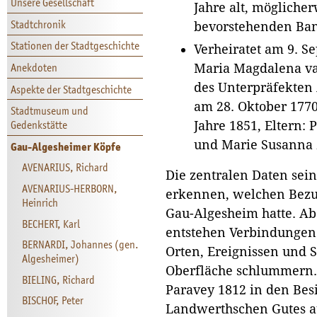
Unsere Gesellschaft
Jahre alt, möglicher
Stadtchronik
bevorstehenden Ban
Stationen der Stadtgeschichte
Verheiratet am 9. S
Anekdoten
Maria Magdalena v
des Unterpräfekten
Aspekte der Stadtgeschichte
am 28. Oktober 1770
Stadtmuseum und
Gedenkstätte
Jahre 1851, Eltern:
und Marie Susanna
Gau-Algesheimer Köpfe
AVENARIUS, Richard
Die zentralen Daten sein
AVENARIUS-HERBORN,
erkennen, welchen Bezug
Heinrich
Gau-Algesheim hatte. Ab
BECHERT, Karl
entstehen Verbindungen
BERNARDI, Johannes (gen.
Orten, Ereignissen und S
Algesheimer)
Oberfläche schlummern. 
BIELING, Richard
Paravey 1812 in den Bes
BISCHOF, Peter
Landwerthschen Gutes a