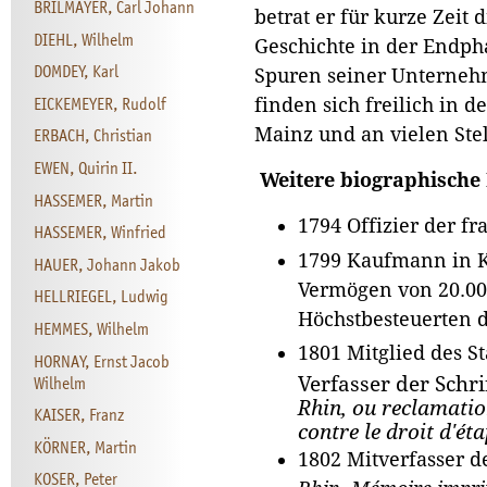
BRILMAYER, Carl Johann
betrat er für kurze Zeit
DIEHL, Wilhelm
Geschichte in der Endpha
DOMDEY, Karl
Spuren seiner Unterne
EICKEMEYER, Rudolf
finden sich freilich in 
Mainz und an vielen Ste
ERBACH, Christian
EWEN, Quirin II.
Weitere biographische
HASSEMER, Martin
1794 Offizier der f
HASSEMER, Winfried
1799
Kaufmann in K
HAUER, Johann Jakob
Vermögen von 20.00
HELLRIEGEL, Ludwig
Höchstbesteuerten d
HEMMES, Wilhelm
1801 Mitglied des S
HORNAY, Ernst Jacob
Wilhelm
Verfasser der Schri
Rhin, ou reclamation
KAISER, Franz
contre le droit d'é
KÖRNER, Martin
1802 Mitverfasser d
KOSER, Peter