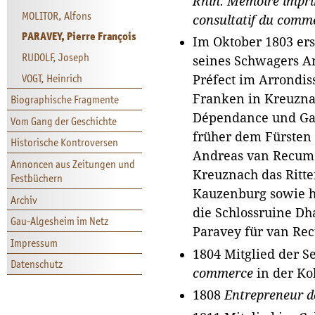
Rhin. Mémoire impri
MOLITOR, Alfons
consultatif du comm
PARAVEY, Pierre François
Im Oktobe
r 1803 er
RUDOLF, Joseph
seines Schwagers A
VOGT, Heinrich
Préfect im Arrondi
Franken in Kreuzna
Biographische Fragmente
Dépendance und Gar
Vom Gang der Geschichte
früher dem Fürsten
Historische Kontroversen
Andreas van Recum 
Annoncen aus Zeitungen und
Kreuznach das Ritte
Festbüchern
Kauzenburg sowie h
Archiv
die Schlossruine Dh
Gau-Algesheim im Netz
Paravey für van Rec
Impressum
1804 Mitglied der S
Datenschutz
commerce
in der Ko
1808
Entrepreneur d