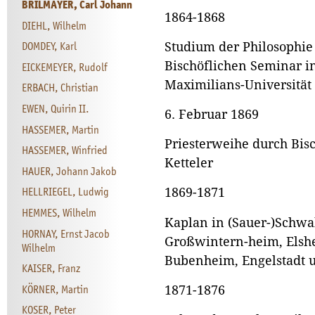
BRILMAYER, Carl Johann
1864-1868
DIEHL, Wilhelm
DOMDEY, Karl
Studium der Philosophie
Bischöflichen Seminar in
EICKEMEYER, Rudolf
Maximilians-Universität
ERBACH, Christian
EWEN, Quirin II.
6. Februar 1869
HASSEMER, Martin
Priesterweihe durch Bi
HASSEMER, Winfried
Ketteler
HAUER, Johann Jakob
HELLRIEGEL, Ludwig
1869-1871
HEMMES, Wilhelm
Kaplan in (Sauer-)Schwa
HORNAY, Ernst Jacob
Großwintern-heim, Elsh
Wilhelm
Bubenheim, Engelstadt 
KAISER, Franz
KÖRNER, Martin
1871-1876
KOSER, Peter