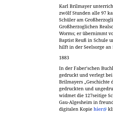
Karl Brilmayer unterric
zwölf Stunden alle 97 k
Schüler am Großherzogl
Großherzoglichen Realsc
Worms; er übernimmt vo
Baptist Reuß in Schule u
hilft in der Seelsorge an 
1883
In der Faber'schen Buch
gedruckt und verlegt bei
Brilmayers „Geschichte 
gedruckten und ungedru
widmet die 127seitige S
Gau-Algesheim in freund
digitalen Kopie
hier
kl