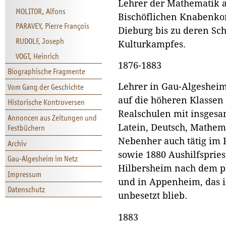
Lehrer der Mathematik 
MOLITOR, Alfons
Bischöflichen Knabenkon
PARAVEY, Pierre François
Dieburg bis zu deren Sc
RUDOLF, Joseph
Kulturkampfes.
VOGT, Heinrich
1876-1883
Biographische Fragmente
Lehrer in Gau-Algesheim
Vom Gang der Geschichte
auf die höheren Klasse
Historische Kontroversen
Realschulen mit insges
Annoncen aus Zeitungen und
Latein, Deutsch, Mathem
Festbüchern
Nebenher auch tätig im B
Archiv
sowie 1880 Aushilfspries
Gau-Algesheim im Netz
Hilbersheim nach dem pl
Impressum
und in Appenheim, das i
Datenschutz
unbesetzt blieb.
1883