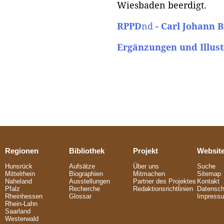
Wiesbaden beerdigt.
RPPD
nd
- Carl Johann 
Ergänzungen und Illust
Regionen
Bibliothek
Projekt
Websit
Hunsrück
Aufsätze
Über uns
Suche
Mittelrhein
Biographien
Mitmachen
Sitemap
Naheland
Ausstellungen
Partner des Projektes
Kontakt
Pfalz
Recherche
Redaktionsrichtlinien
Datensch
Rheinhessen
Glossar
Impress
Rhein-Lahn
Saarland
Westerwald