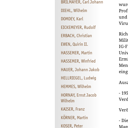
BRILMAYER, Carl Johann
wurd
DIEHL, Wilhelm
Prof
und 
DOMDEY, Karl
Viru
EICKEMEYER, Rudolf
Rich
ERBACH, Christian
Mili
EWEN, Quirin II.
IG-F
HASSEMER, Martin
Univ
Ermi
HASSEMER, Winfried
Mens
HAUER, Johann Jakob
eing
HELLRIEGEL, Ludwig
Aus
HEMMES, Wilhelm
- 19
HORNAY, Ernst Jacob
Verd
Wilhelm
KAISER, Franz
Verö
KÖRNER, Martin
- Di
KOSER, Peter
Mag