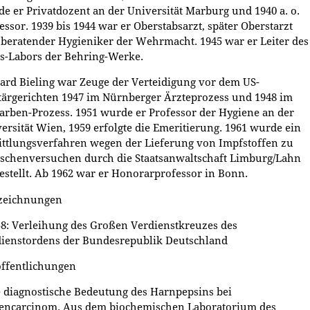
e er Privatdozent an der Universität Marburg und 1940 a. o.
essor. 1939 bis 1944 war er Oberstabsarzt, später Oberstarzt
beratender Hygieniker der Wehrmacht. 1945 war er Leiter des
s-Labors der Behring-Werke.
ard Bieling war Zeuge der Verteidigung vor dem US-
tärgerichten 1947 im Nürnberger Ärzteprozess und 1948 im
arben-Prozess. 1951 wurde er Professor der Hygiene an der
ersität Wien, 1959 erfolgte die Emeritierung. 1961 wurde ein
ttlungsverfahren wegen der Lieferung von Impfstoffen zu
chenversuchen durch die Staatsanwaltschaft Limburg/Lahn
estellt. Ab 1962 war er Honorarprofessor in Bonn.
zeichnungen
58: Verleihung des Großen Verdienstkreuzes des
ienstordens der Bundesrepublik Deutschland
ffentlichungen
e diagnostische Bedeutung des Harnpepsins bei
encarcinom. Aus dem biochemischen Laboratorium des