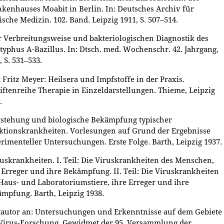
kenhauses Moabit in Berlin. In: Deutsches Archiv für
ische Medizin. 102. Band. Leipzig 1911, S. 507–514.
r Verbreitungsweise und bakteriologischen Diagnostik des
typhus A-Bazillus. In: Dtsch. med. Wochenschr. 42. Jahrgang,
, S. 531–533.
t Fritz Meyer: Heilsera und Impfstoffe in der Praxis.
iftenreihe Therapie in Einzeldarstellungen. Thieme, Leipzig
.
tstehung und biologische Bekämpfung typischer
ktionskrankheiten. Vorlesungen auf Grund der Ergebnisse
rimenteller Untersuchungen. Erste Folge. Barth, Leipzig 1937.
ruskrankheiten. I. Teil: Die Viruskrankheiten des Menschen,
 Erreger und ihre Bekämpfung. II. Teil: Die Viruskrankheiten
Haus- und Laboratoriumstiere, ihre Erreger und ihre
mpfung. Barth, Leipzig 1938.
tautor an: Untersuchungen und Erkenntnisse auf dem Gebiete
Virus-Forschung. Gewidmet der 95. Versammlung der