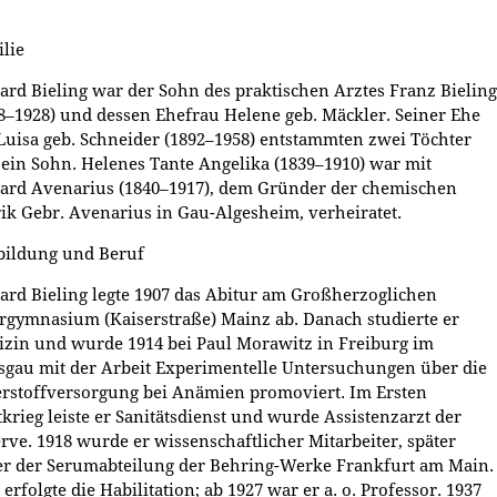
lie
ard Bieling war der Sohn des praktischen Arztes Franz Bieling
8–1928) und dessen Ehefrau Helene geb. Mäckler. Seiner Ehe
Luisa geb. Schneider (1892–1958) entstammten zwei Töchter
ein Sohn. Helenes Tante Angelika (1839–1910) war mit
ard Avenarius (1840–1917), dem Gründer der chemischen
ik Gebr. Avenarius in Gau-Algesheim, verheiratet.
bildung und Beruf
ard Bieling legte 1907 das Abitur am Großherzoglichen
rgymnasium (Kaiserstraße) Mainz ab. Danach studierte er
zin und wurde 1914 bei Paul Morawitz in Freiburg im
sgau mit der Arbeit Experimentelle Untersuchungen über die
rstoffversorgung bei Anämien promoviert. Im Ersten
krieg leiste er Sanitätsdienst und wurde Assistenzarzt der
rve. 1918 wurde er wissenschaftlicher Mitarbeiter, später
er der Serumabteilung der Behring-Werke Frankfurt am Main.
 erfolgte die Habilitation; ab 1927 war er a. o. Professor. 1937