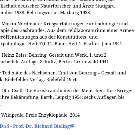
llschaft deutscher Naturforscher und Ärzte Stuttgart,
ember 1938. Behringwerke, Marburg 1938.
t Martin Nordmann: Kriegserfahrungen zur Pathologie und
apie des Gasbrandes. Aus dem Feldlaboratorium einer Armee
eröffentlichungen aus der Konstitutions- und
pathologie. Heft 47). 11. Band, Heft 1. Fischer, Jena 1941.
t Heinz Zeiss: Behring. Gestalt und Werk. 1. und 2.
arbeitete Auflage. Schultz, Berlin-Grunewald 1941.
r Tod hatte das Nachsehen. Emil von Behring – Gestalt und
. Bielefelder Verlag, Bielefeld 1954.
t Otto Gsell: Die Viruskrankheiten des Menschen. Ihre Erreger
ihre Bekämpfung. Barth, Leipzig 1954; sechs Auflagen bis
.
 Wikipedia. Freie Enzyklopädie, 2014
PD
nd
- Prof. Dr. Richard Bieling