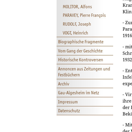
Kran
MOLITOR, Alfons
Klin
PARAVEY, Pierre François
- Zu
RUDOLF, Joseph
Para
VOGT, Heinrich
1916
Biographische Fragmente
- mi
Vom Gang der Geschichte
Schr
Historische Kontroversen
1932
Annoncen aus Zeitungen und
- En
Festbüchern
Infe
Archiv
expe
Gau-Algesheim im Netz
- Vi
ihre
Impressum
der 
Datenschutz
Bekä
- Mi
der 