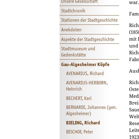
Unsere Gesellschaft
war.
Stadtchronik
Fami
Stationen der Stadtgeschichte
Rich
Anekdoten
(185
Aspekte der Stadtgeschichte
mit 
und 
Stadtmuseum und
Rich
Gedenkstätte
Fabr
Gau-Algesheimer Köpfe
Aus
AVENARIUS, Richard
AVENARIUS-HERBORN,
Rich
Heinrich
Oste
Medi
BECHERT, Karl
Brei
BERNARDI, Johannes (gen.
Saue
Algesheimer)
Welt
BIELING, Richard
Rese
Leit
BISCHOF, Peter
1923