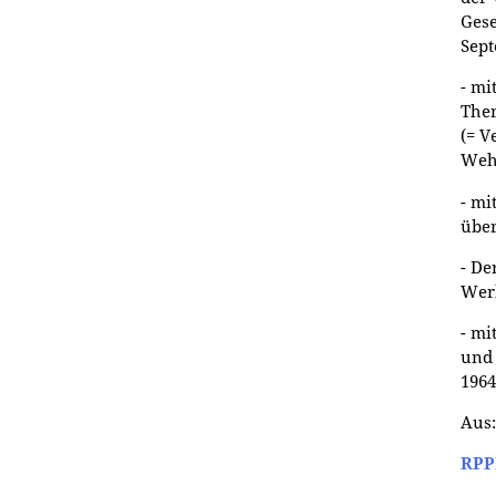
Gese
Sept
- mi
Ther
(= V
Wehr
- mi
über
- De
Werk
- mi
und 
1964
Aus:
RP