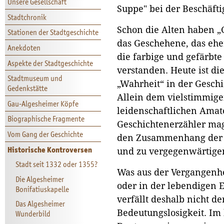
Unsere Gesellschaft
Suppe" bei der Beschäfti
Stadtchronik
Schon die Alten haben „
Stationen der Stadtgeschichte
das Geschehene, das eher
Anekdoten
die farbige und gefärbt
Aspekte der Stadtgeschichte
verstanden. Heute ist di
Stadtmuseum und
„Wahrheit“ in der Gesch
Gedenkstätte
Allein dem vielstimmige
Gau-Algesheimer Köpfe
leidenschaftlichen Ama
Biographische Fragmente
Geschichtenerzähler mag 
Vom Gang der Geschichte
den Zusammenhang der 
Historische Kontroversen
und zu vergegenwärtige
Stadt seit 1332 oder 1355?
Was aus der Vergangenhe
Die Algesheimer
oder in der lebendigen E
Bonifatiuskapelle
verfällt deshalb nicht de
Das Algesheimer
Bedeutungslosigkeit. Im 
Wunderbild