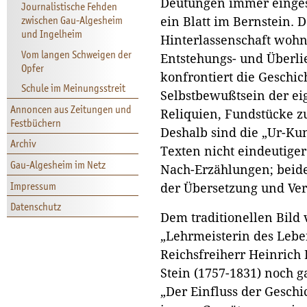
Deutungen immer einges
Journalistische Fehden
zwischen Gau-Algesheim
ein Blatt im Bernstein. 
und Ingelheim
Hinterlassenschaft wohn
Vom langen Schweigen der
Entstehungs- und Überlie
Opfer
konfrontiert die Geschi
Schule im Meinungsstreit
Selbstbewußtsein der ei
Annoncen aus Zeitungen und
Reliquien, Fundstücke 
Festbüchern
Deshalb sind die „Ur-Ku
Archiv
Texten nicht eindeutiger
Gau-Algesheim im Netz
Nach-Erzählungen; beide
Impressum
der Übersetzung und Ver
Datenschutz
Dem traditionellen Bild 
„Lehrmeisterin des Lebe
Reichsfreiherr Heinrich
Stein (1757-1831) noch g
„Der Einfluss der Geschic