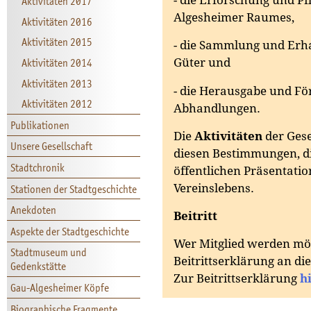
- die Erforschung und Pf
Aktivitäten 2017
Algesheimer Raumes,
Aktivitäten 2016
Aktivitäten 2015
- die Sammlung und Erha
Aktivitäten 2014
Güter und
Aktivitäten 2013
- die Herausgabe und F
Aktivitäten 2012
Abhandlungen.
Publikationen
Die
Aktivitäten
der Gese
Unsere Gesellschaft
diesen Bestimmungen, d
Stadtchronik
öffentlichen Präsentatio
Vereinslebens.
Stationen der Stadtgeschichte
Anekdoten
Beitritt
Aspekte der Stadtgeschichte
Wer Mitglied werden möch
Stadtmuseum und
Beitrittserklärung an di
Gedenkstätte
Zur Beitrittserklärung
h
Gau-Algesheimer Köpfe
Biographische Fragmente