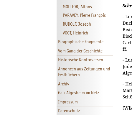
Schr
MOLITOR, Alfons
PARAVEY, Pierre François
- Lu
Duch
RUDOLF, Joseph
Bist
VOGT, Heinrich
Bisc
Biographische Fragmente
Carl
ff.
Vom Gang der Geschichte
Historische Kontroversen
- Lu
Jude
Annoncen aus Zeitungen und
Alge
Festbüchern
Archiv
- He
Mart
Gau-Algesheim im Netz
Schö
Impressum
(Wik
Datenschutz