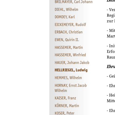
Leis
BRILMAYER, Carl Johann
DIEHL, Wilhelm
- Ve
Regi
DOMDEY, Karl
zur 
EICKEMEYER, Rudolf
- Mi
ERBACH, Christian
Mart
EWEN, Quirin II.
- In
HASSEMER, Martin
Erfo
HASSEMER, Winfried
Raum
HAUER, Johann Jakob
Ehr
HELLRIEGEL, Ludwig
- Ge
HEMMES, Wilhelm
HORNAY, Ernst Jacob
- Eh
Wilhelm
- He
KAISER, Franz
Mitt
KÖRNER, Martin
- Eh
KOSER, Peter