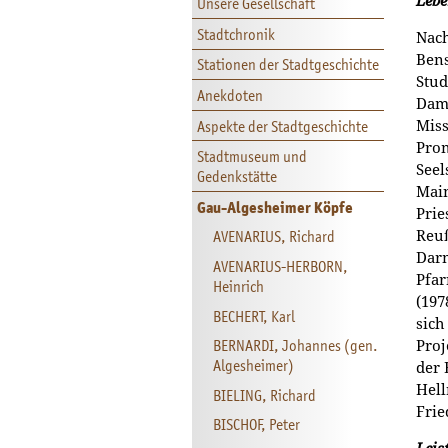
Lebe
Unsere Gesellschaft
Stadtchronik
Nach
Bens
Stationen der Stadtgeschichte
Stud
Anekdoten
Dame
Aspekte der Stadtgeschichte
Miss
Prom
Stadtmuseum und
Seel
Gedenkstätte
Main
Gau-Algesheimer Köpfe
Prie
AVENARIUS, Richard
Reuß
Darm
AVENARIUS-HERBORN,
Pfar
Heinrich
(197
BECHERT, Karl
sich
BERNARDI, Johannes (gen.
Proj
Algesheimer)
der 
Hell
BIELING, Richard
Frie
BISCHOF, Peter