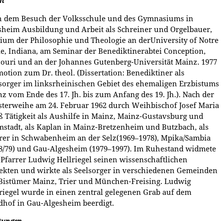
n
 dem Besuch der Volksschule und des Gymnasiums in
heim Ausbildung und Arbeit als Schreiner und Orgelbauer,
ium der Philosophie und Theologie an derUniversity of Notre
, Indiana, am Seminar der Benediktinerabtei Conception,
ouri und an der Johannes Gutenberg-Universität Mainz. 1977
otion zum Dr. theol. (Dissertation: Benediktiner als
sorger im linksrheinischen Gebiet des ehemaligen Erzbistums
z vom Ende des 17. Jh. bis zum Anfang des 19. Jh.). Nach der
sterweihe am 24. Februar 1962 durch Weihbischof Josef Maria
 Tätigkeit als Aushilfe in Mainz, Mainz-Gustavsburg und
stadt, als Kaplan in Mainz-Bretzenheim und Butzbach, als
rer in Schwabenheim an der Selz(1969–1978), Mpika/Sambia
8/79) und Gau-Algesheim (1979–1997). Im Ruhestand widmete
 Pfarrer Ludwig Hellriegel seinen wissenschaftlichen
ekten und wirkte als Seelsorger in verschiedenen Gemeinden
Bistümer Mainz, Trier und München-Freising. Ludwig
riegel wurde in einen zentral gelegenen Grab auf dem
dhof in Gau-Algesheim beerdigt.