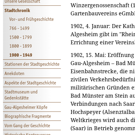
Unsere Gesellschaft
Winzergenossenschaft (1
Stadtchronik
Gartenbauvereins eGmbH
Vor- und Frühgeschichte
1902, 4. Januar: Der Ka
766 - 1499
Algesheim gibt im "Rhei
1500 - 1799
Errichtung einer Vereins
1800 - 1899
1900 - 1949
1902, 15. Mai: Eröffnung
Gau-Algesheim – Bad Mün
Stationen der Stadtgeschichte
Eisenbahnstrecke, die ni
Anekdoten
zivilen Verkehrsbedürfni
Aspekte der Stadtgeschichte
militärischen Gründen e
Stadtmuseum und
Bad Münster am Stein au
Gedenkstätte
Verbindungen nach Saar
Gau-Algesheimer Köpfe
Hochspeyer (Alsenztalba
Biographische Fragmente
Weltkrieges wird auch d
Vom Gang der Geschichte
(Saar) in Betrieb genom
Historische Kontroversen