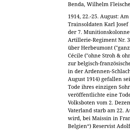
Benda, Wilhelm Fleischer
1914, 22.-25. August: Am
Trainsoldaten Karl Josef
der 7. Munitionskolonne 
Artillerie-Regiment Nr. 
über Herbeumont ("ganz
Cécile ("ohne Stroh & oh
zur belgisch-französisch
in der Ardennen-Schlacht
August 1914) gefallen se
Tode ihres einzigen Soh
veröffentlichte eine To
Volksboten vom 2. Dezem
Vaterland starb am 22. Au
wird, bei Maissin in Frank
Belgien“) Reservist Adolf