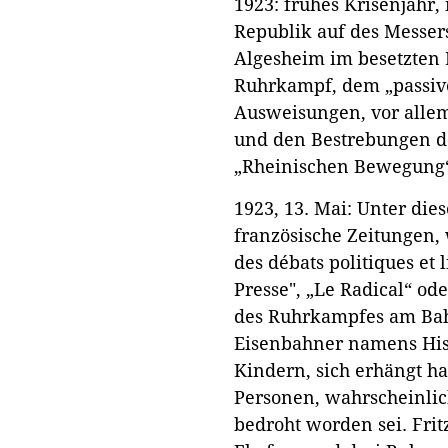
1923: frühes Krisenjahr,
Republik auf des Messer
Algesheim im besetzten 
Ruhrkampf, dem „passiv
Ausweisungen, vor allem
und den Bestrebungen de
„Rheinischen Bewegung“
1923, 13. Mai: Unter di
französische Zeitungen, w
des débats politiques et l
Presse", „Le Radical“ od
des Ruhrkampfes am Ba
Eisenbahner namens Hiss
Kindern, sich erhängt h
Personen, wahrscheinlic
bedroht worden sei. Frit